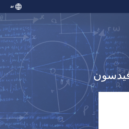
ar
افيدسون